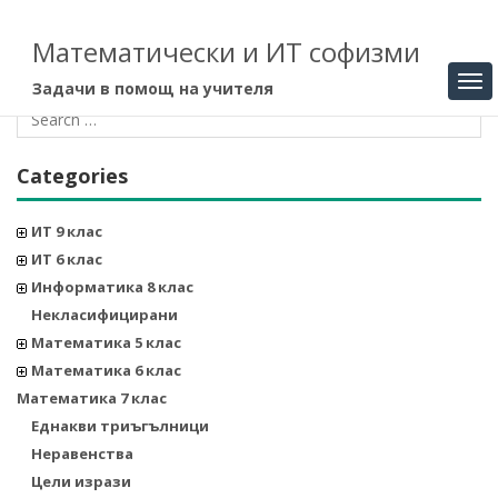
Математически и ИТ софизми
Задачи в помощ на учителя
Categories
ИТ 9 клас
ИТ 6 клас
Информатика 8 клас
Некласифицирани
Математика 5 клас
Математика 6 клас
Математика 7 клас
Еднакви триъгълници
Неравенства
Цели изрази