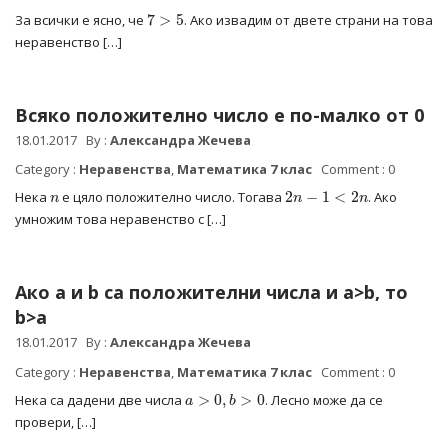
7
>
5
За всички е ясно, че
. Ако извадим от двете страни на това
неравенство […]
Всяко положително число е по-малко от 0
18.01.2017
By :
Александра Жечева
Category :
Неравенства
,
Математика 7 клас
Comment : 0
n
2
n
−
1
<
2
n
Нека
е цяло положително число. Тогава
. Ако
умножим това неравенство с […]
Ако a и b са положителни числа и a>b, то
b>a
18.01.2017
By :
Александра Жечева
Category :
Неравенства
,
Математика 7 клас
Comment : 0
a
>
0
,
b
>
0
Нека са дадени две числа
. Лесно може да се
провери, […]