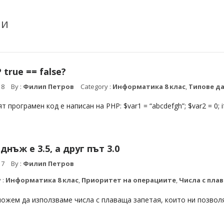
ми
 true == false?
18
By :
Филип Петров
Category :
Информатика 8 клас
,
Типове д
т програмен код е написан на PHP: $var1 = “abcdefgh”; $var2 = 0; if
еднъж е 3.5, а друг път 3.0
17
By :
Филип Петров
 :
Информатика 8 клас
,
Приоритет на операциите
,
Числа с пла
можем да използваме числа с плаваща запетая, които ни позволя