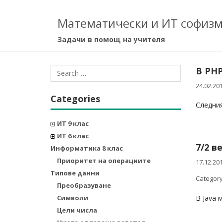
Математически и ИТ софиз
Задачи в помощ на учителя
В PHP
24.02.20
Categories
Следния
ИТ 9 клас
ИТ 6 клас
7/2 в
Информатика 8 клас
Приоритет на операциите
17.12.20
Типове данни
Category
Преобразуване
Символи
В Java 
Цели числа