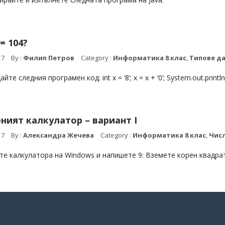
′ = 104?
17
By :
Филип Петров
Category :
Информатика 8 клас
,
Типове д
йте следния програмен код: int x = ‘8’; x = x + ‘0’; System.out.printl
ният калкулатор – вариант I
17
By :
Александра Жечева
Category :
Информатика 8 клас
,
Числ
е калкулатора на Windows и напишете 9: Вземете корен квадра