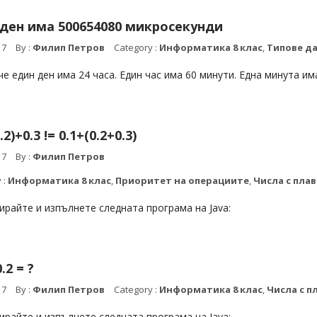
ден има 500654080 микросекунди
17
By :
Филип Петров
Category :
Информатика 8 клас
,
Типове д
че един ден има 24 часа. Един час има 60 минути. Една минута им
.2)+0.3 != 0.1+(0.2+0.3)
17
By :
Филип Петров
 :
Информатика 8 клас
,
Приоритет на операциите
,
Числа с пла
райте и изпълнете следната програма на Java:
0.2 = ?
17
By :
Филип Петров
Category :
Информатика 8 клас
,
Числа с п
райте и изпълнете следната програма на Java: