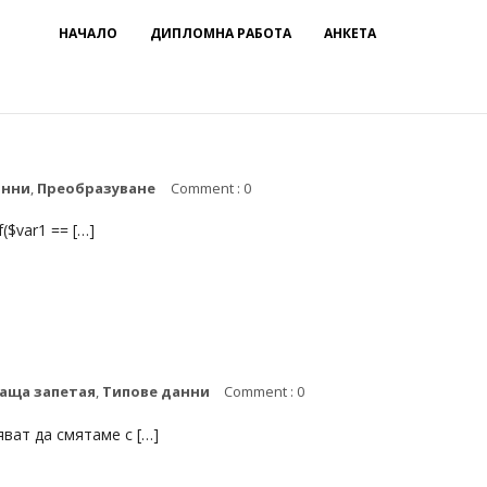
НАЧАЛО
ДИПЛОМНА РАБОТА
АНКЕТА
анни
,
Преобразуване
Comment : 0
($var1 == […]
ваща запетая
,
Типове данни
Comment : 0
ват да смятаме с […]