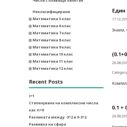
Числа с плаваща запетая
Един 
Некласифицирани
Математика 5 клас
17.12.20
Математика 6 клас
Знаем, 
Математика 7 клас
Математика 8 клас
Математика 9 клас
(0.1+0
Математика 10 клас
Математика 11 клас
26.08.20
Математика 12 клас
Category
Recent Posts
Компили
i=1
Степенуване на комплексни числа:
0.1 + 
как π=0
26.08.20
Разликата между -3^2 и 0-3^2
Развивка на сфера
Компили