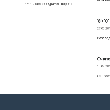
1=-1 чрез квадратен корен
‘8’+’0
27.05.20
Разгледа
Счупе
15.02.20
Отворет