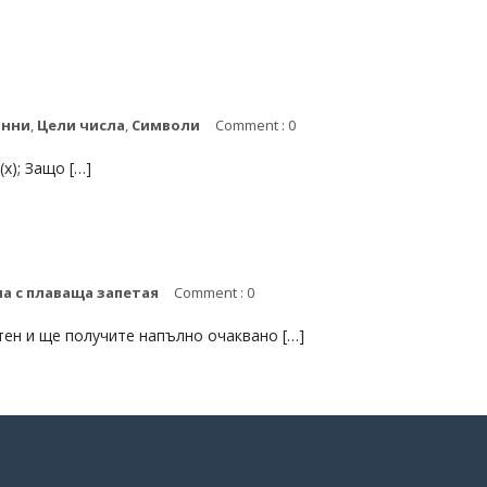
анни
,
Цели числа
,
Символи
Comment : 0
n(x); Защо […]
а с плаваща запетая
Comment : 0
тен и ще получите напълно очаквано […]