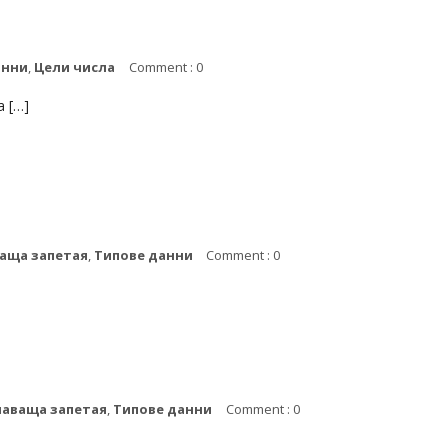
анни
,
Цели числа
Comment : 0
а […]
ваща запетая
,
Типове данни
Comment : 0
лаваща запетая
,
Типове данни
Comment : 0