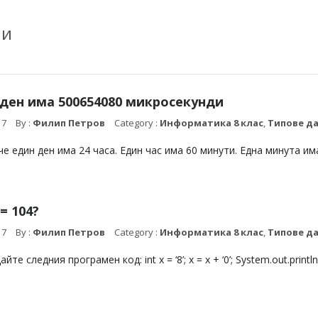
ми
ден има 500654080 микросекунди
17
By :
Филип Петров
Category :
Информатика 8 клас
,
Типове д
че един ден има 24 часа. Един час има 60 минути. Една минута им
′ = 104?
17
By :
Филип Петров
Category :
Информатика 8 клас
,
Типове д
йте следния програмен код: int x = ‘8’; x = x + ‘0’; System.out.printl