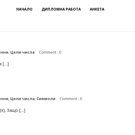
НАЧАЛО
ДИПЛОМНА РАБОТА
АНКЕТА
анни
,
Цели числа
Comment : 0
а […]
анни
,
Цели числа
,
Символи
Comment : 0
n(x); Защо […]