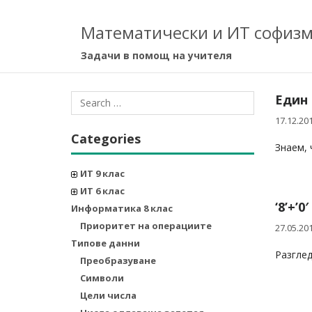
Математически и ИТ софиз
Задачи в помощ на учителя
Един 
17.12.20
Categories
Знаем, 
ИТ 9 клас
ИТ 6 клас
‘8’+’0
Информатика 8 клас
Приоритет на операциите
27.05.20
Типове данни
Разгледа
Преобразуване
Символи
Цели числа