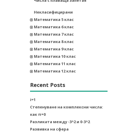
Числа с плаваща запетая
Некласифицирани
Математика 5 клас
Математика 6 клас
Математика 7 клас
Математика 8 клас
Математика 9 клас
Математика 10 клас
Математика 11 клас
Математика 12 клас
Recent Posts
i=1
Степенуване на комплексни числа:
как π=0
Разликата между -3^2 и 0-3^2
Развивка на сфера