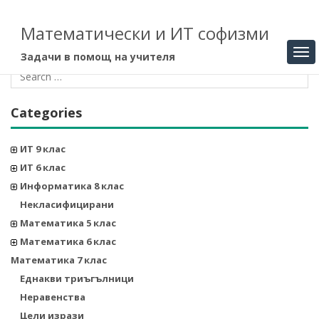
Математически и ИТ софизми
Задачи в помощ на учителя
Categories
ИТ 9 клас
ИТ 6 клас
Информатика 8 клас
Некласифицирани
Математика 5 клас
Математика 6 клас
Математика 7 клас
Еднакви триъгълници
Неравенства
Цели изрази