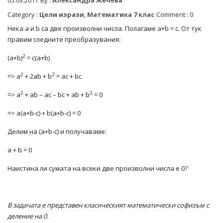
Category :
Цели изрази
,
Математика 7 клас
Comment : 0
Нека a и b са две произволни числа. Полагаме a+b = c. От тук
правим следните преобразувания:
2
(a+b)
= c(a+b)
2
2
=> a
+ 2ab + b
= ac + bc
2
2
=> a
+ ab – ac – bc + ab + b
= 0
=> a(a+b-c) + b(a+b-c) = 0
Делим на (a+b-c) и получаваме:
a + b = 0
Наистина ли сумата на всеки две произволни числа е 0?
В задачата е представен класическият математически софизъм с
деление на 0.