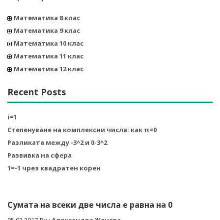
Математика 8 клас
Математика 9 клас
Математика 10 клас
Математика 11 клас
Математика 12 клас
Recent Posts
i=1
Степенуване на комплексни числа: как π=0
Разликата между -3^2 и 0-3^2
Развивка на сфера
1=-1 чрез квадратен корен
Сумата на всеки две числа е равна на 0
05.03.2017
By :
Александра Жечева